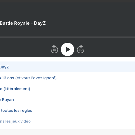
 Battle Royale - DayZ
 DayZ
 a 13 ans (et vous l'avez ignoré)
e (littéralement)
im Rayan
 toutes les règles
s les jeux vidéo
us choquant de Rockstar ? - Le scandale BULLY