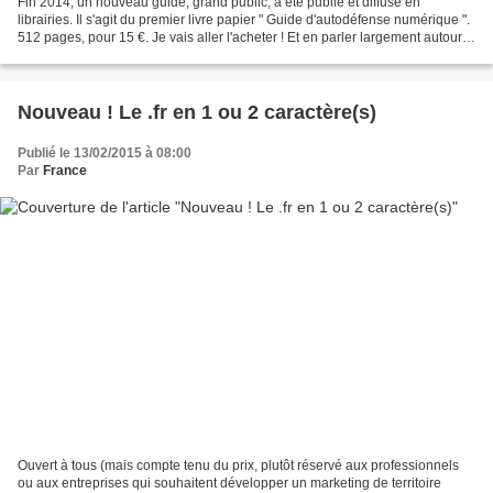
Fin 2014, un nouveau guide, grand public, a été publié et diffusé en
librairies. Il s'agit du premier livre papier " Guide d'autodéfense numérique ".
512 pages, pour 15 €. Je vais aller l'acheter ! Et en parler largement autour
de moi. Vous aussi ? Cet...
Nouveau ! Le .fr en 1 ou 2 caractère(s)
Publié le 13/02/2015 à 08:00
Par
France
Ouvert à tous (mais compte tenu du prix, plutôt réservé aux professionnels
ou aux entreprises qui souhaitent développer un marketing de territoire