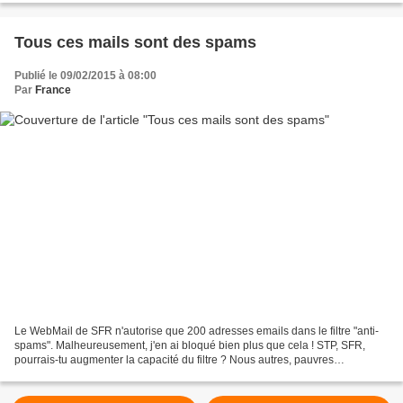
Tous ces mails sont des spams
Publié le 09/02/2015 à 08:00
Par
France
Le WebMail de SFR n'autorise que 200 adresses emails dans le filtre "anti-
spams". Malheureusement, j'en ai bloqué bien plus que cela ! STP, SFR,
pourrais-tu augmenter la capacité du filtre ? Nous autres, pauvres
internautes, on est assailli par de trops...