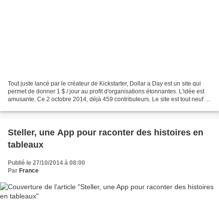
Tout juste lancé par le créateur de Kickstarter, Dollar a Day est un site qui
permet de donner 1 $ / jour au profit d'organisations étonnantes. L'idée est
amusante. Ce 2 octobre 2014, déjà 459 contributeurs. Le site est tout neuf !
A quand la même chose...
Steller, une App pour raconter des histoires en
tableaux
Publié le 27/10/2014 à 08:00
Par
France