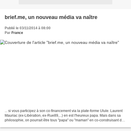
brief.me, un nouveau média va naître
Publié le 03/11/2014 à 08:00
Par
France
... si vous participez à son co-financement via la plate-forme Ulule. Laurent
Mauriac (ex-Libération, ex-Rue89,...) en est l'heureux papa. Mais dans sa
philosophie, on pourrait être tous "papa" ou "maman" en co-construisant dès
aujourd'hui ce futur média...