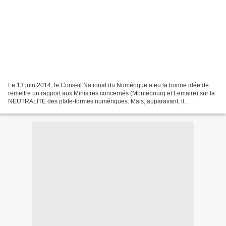
Le 13 juin 2014, le Conseil National du Numérique a eu la bonne idée de
remettre un rapport aux Ministres concernés (Montebourg et Lemaire) sur la
NEUTRALITE des plate-formes numériques. Mais, auparavant, il
conviendrait de définir ce qu'est une plate-forme...