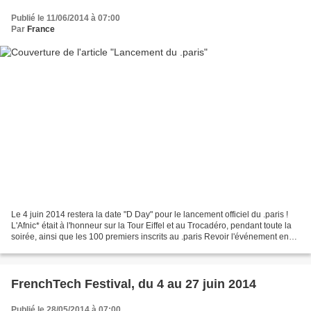
Publié le 11/06/2014 à 07:00
Par
France
Le 4 juin 2014 restera la date "D Day" pour le lancement officiel du .paris !
L'Afnic* était à l'honneur sur la Tour Eiffel et au Trocadéro, pendant toute la
soirée, ainsi que les 100 premiers inscrits au .paris Revoir l'événement en
images et 1min36....
FrenchTech Festival, du 4 au 27 juin 2014
Publié le 28/05/2014 à 07:00