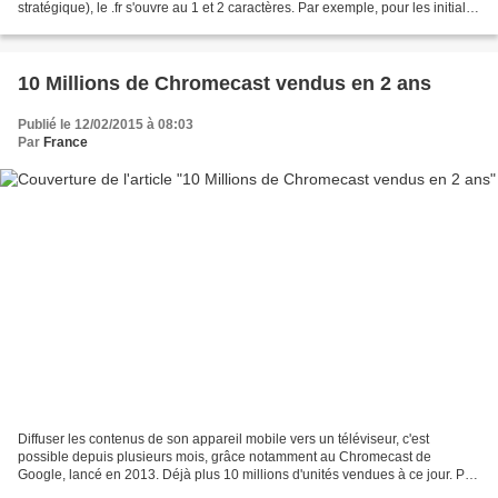
stratégique), le .fr s'ouvre au 1 et 2 caractères. Par exemple, pour les initiales
de mon nom, en deux caractères...
10 Millions de Chromecast vendus en 2 ans
Publié le 12/02/2015 à 08:03
Par
France
Diffuser les contenus de son appareil mobile vers un téléviseur, c'est
possible depuis plusieurs mois, grâce notamment au Chromecast de
Google, lancé en 2013. Déjà plus 10 millions d'unités vendues à ce jour. Prix
: 30 à 35 €, selon le commerçant. Le...