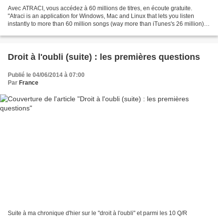
Avec ATRACI, vous accédez à 60 millions de titres, en écoute gratuite.
"Atraci is an application for Windows, Mac and Linux that lets you listen
instantly to more than 60 million songs (way more than iTunes's 26 million). It
requires no sign up, displays...
Droit à l'oubli (suite) : les premières questions
Publié le 04/06/2014 à 07:00
Par
France
Suite à ma chronique d'hier sur le "droit à l'oubli" et parmi les 10 Q/R