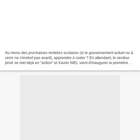
Au menu des prochaines rentrées scolaires (si le gouvernement actuel ou à
venir ne s'endort pas avant), apprendre à coder ? En attendant, le secteur
privé se met déjà en "action" et Xavier NIEL vient d'inaugurer la première
école gratuite d'informatique...