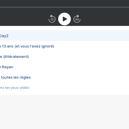
 DayZ
 a 13 ans (et vous l'avez ignoré)
e (littéralement)
im Rayan
 toutes les règles
s les jeux vidéo
us choquant de Rockstar ? - Le scandale BULLY
e plus moche de Steam
du RÊVE tourne au CAUCHEMAR