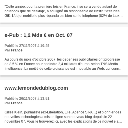
"Cette année, pour la première fois en France, il se sera vendu autant de
notebook que de desktop", a souligné un responsable de l'institut d'études
GfK. L'objet mobile le plus répandu est bien sur le téléphone (82% de taux
d'équipement), suivi du baladeur...
e-Pub : 1,2 Mds € en Oct. 07
Publié le 27/11/2007 à 10:45
Par
France
Au cours du mois d'octobre 2007, les dépenses publicitaires ont progressé
de 8,5 % en France pour atteindre 2,4 milliards d'euros, selon TNS Media
Intelligence. La moitié de cette croissance est imputable au Web, qui connaît
une de hausse de 46,4 % des...
www.lemondedublog.com
Publié le 26/11/2007 à 13:51
Par
France
Gilles Klein, journaliste (ex-Libération, Elle, Agence SIPA....) et pionnier des
nouvelles technologies a mis en ligne son nouveau blog depuis le 22
novembre 07. Vous le trouverez ici, avec les explications de ce nouvel élan.
Suite à des dissensions avec...