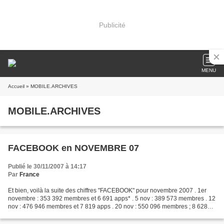
Publicité
MENU
Accueil
» MOBILE.ARCHIVES
MOBILE.ARCHIVES
FACEBOOK en NOVEMBRE 07
Publié le 30/11/2007 à 14:17
Par
France
Et bien, voilà la suite des chiffres "FACEBOOK" pour novembre 2007 . 1er
novembre : 353 392 membres et 6 691 apps* . 5 nov : 389 573 membres . 12
nov : 476 946 membres et 7 819 apps . 20 nov : 550 096 membres ; 8 628
apps , 14 millions de photos téléversées...