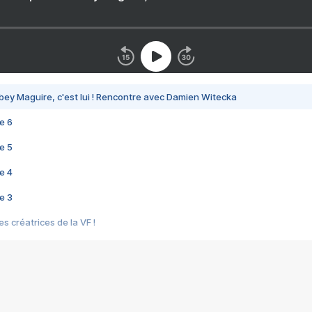
bey Maguire, c'est lui ! Rencontre avec Damien Witecka
e 6
e 5
e 4
e 3
s créatrices de la VF !
e 2
e 1
e Mektoub My Love arrive enfin ! Rencontre avec Shaïn Boumedine et Sal