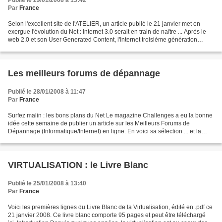
Publié le 29/01/2008 à 13:42
Par
France
Selon l'excellent site de l'ATELIER, un article publié le 21 janvier met en
exergue l'évolution du Net : Internet 3.0 serait en train de naître ... Après le
web 2.0 et son User Generated Content, l'Internet troisième génération
verra-t-il l'avènement...
Les meilleurs forums de dépannage
Publié le 28/01/2008 à 11:47
Par
France
Surfez malin : les bons plans du Net Le magazine Challenges a eu la bonne
idée cette semaine de publier un article sur les Meilleurs Forums de
Dépannage (Informatique/Internet) en ligne. En voici sa sélection ... et la
mienne. A glisser dans vos bookmarks/favoris....
VIRTUALISATION : le Livre Blanc
Publié le 25/01/2008 à 13:40
Par
France
Voici les premières lignes du Livre Blanc de la Virtualisation, édité en .pdf ce
21 janvier 2008. Ce livre blanc comporte 95 pages et peut être téléchargé