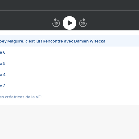
bey Maguire, c'est lui ! Rencontre avec Damien Witecka
e 6
e 5
e 4
e 3
s créatrices de la VF !
e 2
e 1
e Mektoub My Love arrive enfin ! Rencontre avec Shaïn Boumedine et Sal