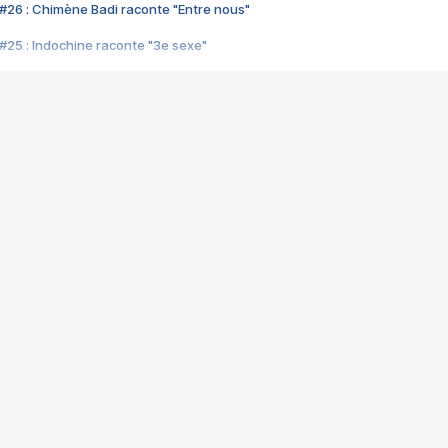
#26 : Chimène Badi raconte "Entre nous"
#25 : Indochine raconte "3e sexe"
#24 : Zaho raconte "C'est chelou"
#23 : Patrick Bruel raconte "Au café des délices"
#22 : Kyo raconte "Le chemin"
#21 : Nolwenn Leroy raconte "Cassé"
#20 : Patrick Hernandez raconte "Born to be alive"
#19 : Lorie raconte "Près de moi"
#18 : Michael Jones raconte "A nos actes manqués" (avec Jean-Jacque
#17 : Khaled raconte "Aïcha"
#16 : Corneille raconte "Parce qu'on vient de loin"
#15 : Indochine raconte "L'aventurier"
14 : Lorie raconte "Sur un air latino"