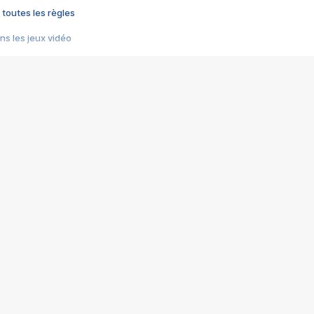
 toutes les règles
s les jeux vidéo
us choquant de Rockstar ? - Le scandale BULLY
e plus moche de Steam
du RÊVE tourne au CAUCHEMAR
pendant 8 heures
it… à tort
umiliés par un jeu vidéo
ire - Final Fantasy 8
ti un empire - Age of Empires
story DOFUS
tard, il crée l'un des pires jeux de tous les temps, MindsEye.