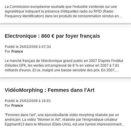
La Commission européenne souhaite que l'industrie s'entende sur une
signalétique indiquant la présence d'étiquettes radio ou RFID (Radio
Frequency Identification) dans les produits de consommation vendus en
Europe. Avec par exemple un logo explicite de...
Electronique : 860 € par foyer français
Publié le 26/02/2008 à 07:34
Par
France
Le marché français de l'électronique grand public en 2007 D'après l'institut
d'études GFK, les ventes ont progressé de 8 % en valeur en 2007 à 7,81
milliards d'euros. Et ce, malgré une baisse sensible des prix. En 2007,
chaque foyer a consacré en moyenne...
VidéoMorphing : Femmes dans l'Art
Publié le 25/02/2008 à 16:01
Par
France
"Femmes dans l'art", une époustouflante vidéo morphing réalisée par un
américain. La vidéo "Women in Art", réalisée par l'énigmatique créateur
Eggman913 dans le Missouri (Etats-Unis), est une hymne impressionnante
consacrée à l'histoire de l'art à travers...