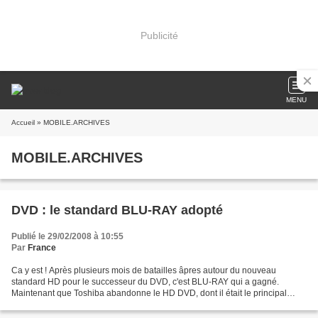
Publicité
MENU
Accueil
» MOBILE.ARCHIVES
MOBILE.ARCHIVES
DVD : le standard BLU-RAY adopté
Publié le 29/02/2008 à 10:55
Par
France
Ca y est ! Après plusieurs mois de batailles âpres autour du nouveau
standard HD pour le successeur du DVD, c'est BLU-RAY qui a gagné.
Maintenant que Toshiba abandonne le HD DVD, dont il était le principal
promoteur, que peuvent faire les personnes ayant...