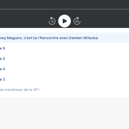
bey Maguire, c'est lui ! Rencontre avec Damien Witecka
e 6
e 5
e 4
e 3
s créatrices de la VF !
e 2
e 1
e Mektoub My Love arrive enfin ! Rencontre avec Shaïn Boumedine et Sal