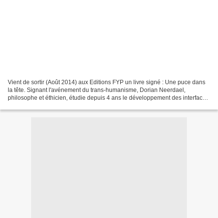
Vient de sortir (Août 2014) aux Editions FYP un livre signé : Une puce dans
la tête. Signant l'avénement du trans-humanisme, Dorian Neerdael,
philosophe et éthicien, étudie depuis 4 ans le développement des interfaces
cerveau-machine afin de comprendre...