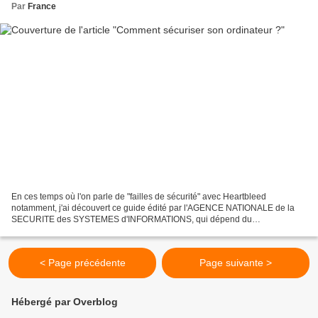
Par
France
En ces temps où l'on parle de "failles de sécurité" avec Heartbleed
notamment, j'ai découvert ce guide édité par l'AGENCE NATIONALE de la
SECURITE des SYSTEMES d'INFORMATIONS, qui dépend du
Gouvernement français. Il se nomme " Guide de l'hygiène informatique...
< Page précédente
Page suivante >
Hébergé par Overblog