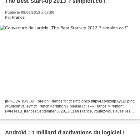
The Best Start-up 2013 ? simplon.co !
Publié le 09/09/2013 à 07:00
Par
France
[INNOVATION] All Foreign Friends for @simplonco http://t.co/hxotpXy1Bi ping
@SiliconValleyfr @FrenchMorningNY please RT ! — France Miremont
(@reseau_france) September 6, 2013 Et en France, voulez-vous aussi les
aider à gagner ? Rien de plus simple. Votez...
Androïd : 1 milliard d'activations du logiciel !