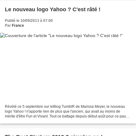
Le nouveau logo Yahoo ? C'est râté !
Publié le 10/09/2013 à 07:00
Par
France
Révélé ce 5 septembre sur leBlog TumblR de Marissa Meyer, le nouveau
logo Yahoo ! n'apporte rien de plus que l'ancien, qui avait au moins de
mérite d'être Fun et Vivant. Tout ce battage depuis début août pour ce pauvre
résultat. La personnalité de l'entreprise...