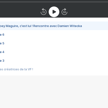
bey Maguire, c'est lui ! Rencontre avec Damien Witecka
e 6
e 5
e 4
e 3
s créatrices de la VF !
e 2
e 1
e Mektoub My Love arrive enfin ! Rencontre avec Shaïn Boumedine et Sal
i : après Toni en famille