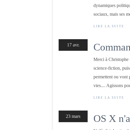
dynamiques politiq
sociaux, mais ses m
LIRE LA SUITE
Command
17 avr.
Merci à Christophe q
science-fiction, pu
permettent ou vont p
vies.... Agissons pou
LIRE LA SUITE
OS X n'a
23 mars