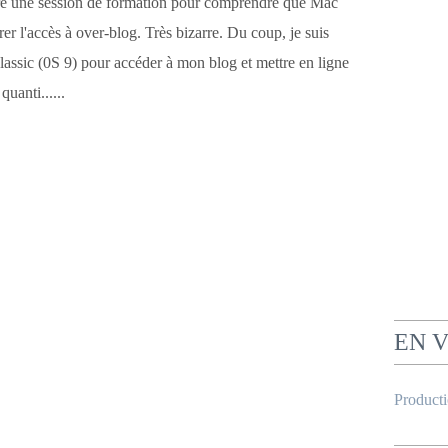
ndre une session de formation pour comprendre que Mac
er l'accès à over-blog. Très bizarre. Du coup, je suis
Classic (0S 9) pour accéder à mon blog et mettre en ligne
quanti......
EN 
Product