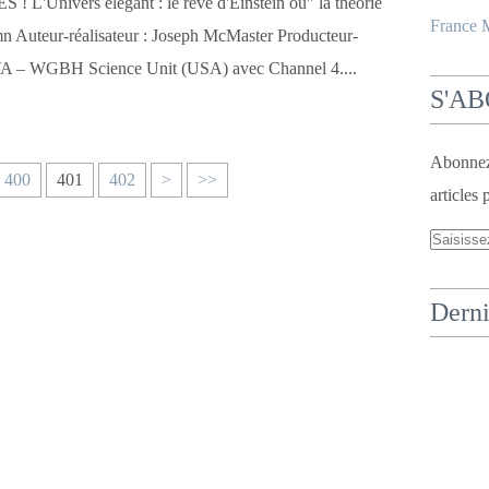
Univers élégant : le rêve d'Einstein ou" la théorie
France
n Auteur-réalisateur : Joseph McMaster Producteur-
VA – WGBH Science Unit (USA) avec Channel 4....
S'A
Abonnez-
400
401
402
>
>>
articles 
Derni