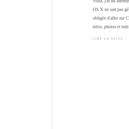
Voilà, j'ai du atte
OS X ne sait pas gér
obligée d'aller sur 
infos, photos et tutti 
LIRE LA SUITE