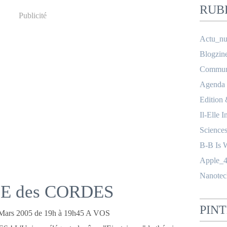
RUB
Publicité
Actu_nu
Blogzin
Communi
Agenda
Edition
Il-Elle I
Science
B-B Is 
Apple_4
Nanotec
E des CORDES
PIN
 Mars 2005 de 19h à 19h45 A VOS