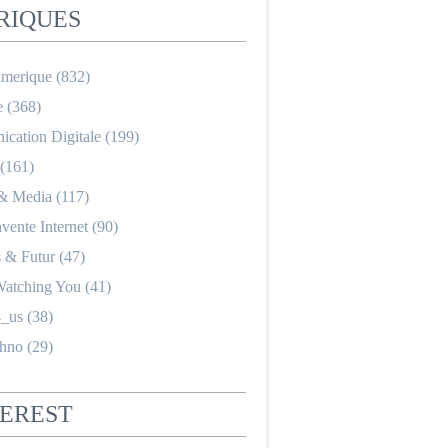
RIQUES
merique
(832)
e
(368)
cation Digitale
(199)
(161)
 & Media
(117)
nvente Internet
(90)
s & Futur
(47)
Watching You
(41)
_us
(38)
hno
(29)
TEREST