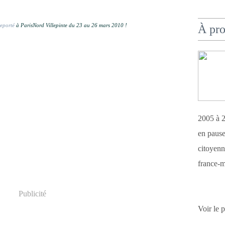
eporté
à ParisNord Villepinte du 23 au 26 mars 2010 !
À pr
2005 à 2
en pause
citoyenn
france-m
Publicité
Voir le 