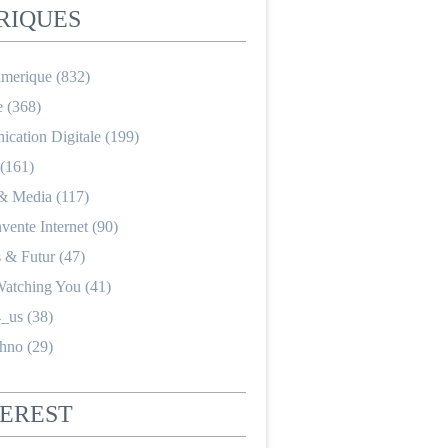
RIQUES
merique
(832)
e
(368)
cation Digitale
(199)
(161)
 & Media
(117)
nvente Internet
(90)
s & Futur
(47)
Watching You
(41)
_us
(38)
hno
(29)
TEREST