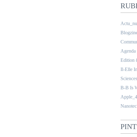
RUB
Actu_nu
Blogzin
Communi
Agenda
Edition
Il-Elle I
Science
B-B Is 
Apple_4
Nanotec
PIN