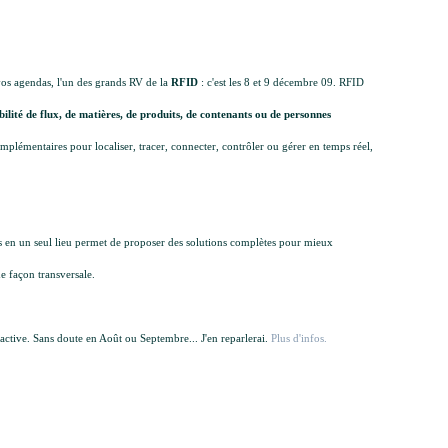
vos agendas, l'un des grands RV de la
RFID
: c'est les 8 et 9 décembre 09.
RFID
abilité de flux, de matières, de produits, de contenants ou de personnes
omplémentaires pour localiser, tracer, connecter, contrôler ou gérer en temps réel,
es en un seul lieu permet de proposer des solutions complètes pour mieux
 de façon transversale.
 active. Sans doute en Août ou Septembre... J'en reparlerai.
Plus d'infos.