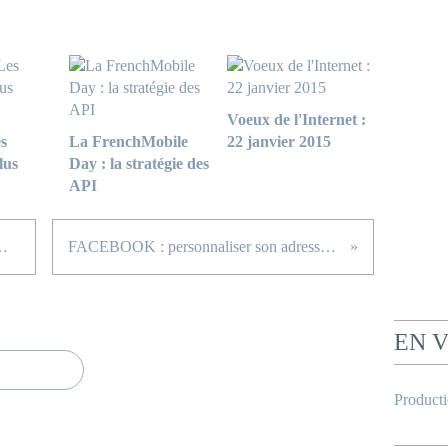
Voeux de l'Internet :
s
La FrenchMobile
22 janvier 2015
lus
Day : la stratégie des
API
vert selon le SYNTEC
FACEBOOK : personnaliser son adresse (URL)
EN 
Product