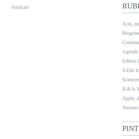
RUB
Publicité
Actu_nu
Blogzin
Communi
Agenda
Edition
Il-Elle I
Science
B-B Is 
Apple_4
Nanotec
PIN