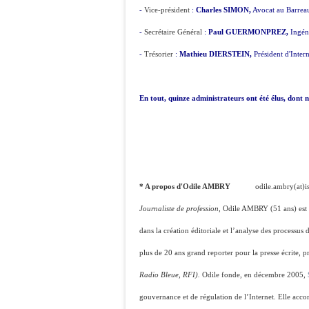
-
Vice-président
:
Charles SIMON,
Avocat au Barreau
-
Secrétaire Général
:
Paul GUERMONPREZ,
Ingéni
-
Trésorier
:
Mathieu DIERSTEIN,
Président d'Intern
En tout, quinze adm
inistrateurs ont été élus, dont
* A propos d'Odile AMBRY
odile.ambry(at)iso
Journaliste de profession,
Odile AMBRY (51 ans) est 
dans la création éditoriale et l’analyse des processus 
plus de 20 ans grand reporter pour la presse écrite, 
Radio Bleue, RFI).
Odile fonde, en décembre 2005,
gouvernance et de régulation de l’Internet. Elle acco