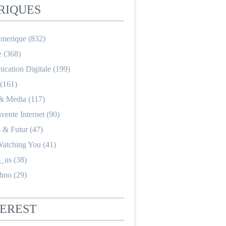
RIQUES
merique
(832)
e
(368)
cation Digitale
(199)
(161)
 & Media
(117)
nvente Internet
(90)
s & Futur
(47)
Watching You
(41)
_us
(38)
hno
(29)
TEREST