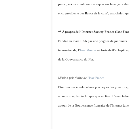
participe à de nombreux colloques sur les enjeux des
et co présidente des
Bancs de la com’
, association q
** A propos de l’Internet Society France (Isoc Fra
Fondée en mars 1996 par une poignée de pionniers, l’I
internationale, l’
Isoc Monde
est forte de 85 chapitres
de la Gouvernance du Net.
Mission prioritaire de
l
'Isoc France
Etre l’un des interlocuteurs privilégiés des pouvoirs 
– tant sur le plan technique que sociétal. L’associati
autour de la Gouvernance française de l'Internet (