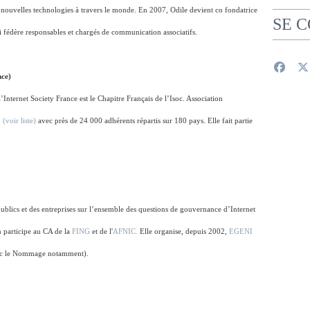
 nouvelles technologies à travers le monde. En 2007, Odile devient co fondatrice
SE 
ui fédère responsables et chargés de communication associatifs.
nce)
nternet Society France est le Chapitre Français de l’Isoc. Association
,
(voir liste)
avec près de 24 000 adhérents répartis sur 180 pays. Elle fait partie
publics et des entreprises sur l’ensemble des questions de gouvernance d’Internet
on participe au CA de la
FING
et de l'
AFNIC.
Elle organise, depuis 2002,
EGENI
avec le Nommage notamment).