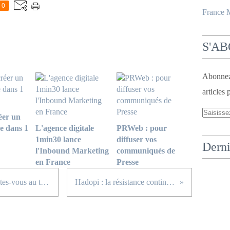
0
France
S'A
Abonnez-
articles 
er un
e dans 1
L'agence digitale
PRWeb : pour
1min30 lance
diffuser vos
Derni
l'Inbound Marketing
communiqués de
en France
Presse
Gestion de vos postes "clients" : êtes-vous au top ?
Hadopi : la résistance continue !