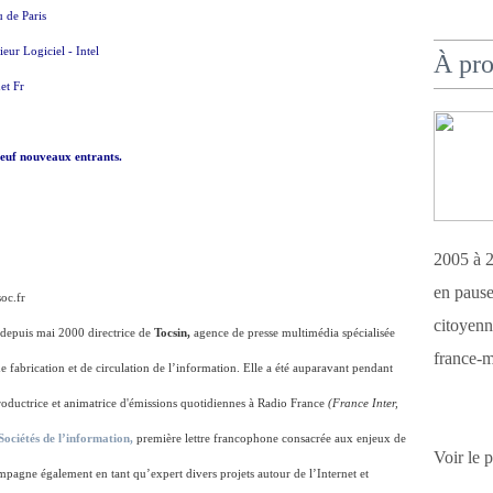
 de Paris
eur Logiciel - Intel
À pr
et Fr
 neuf nouveaux entrants.
2005 à 2
en pause
c.fr
citoyenn
depuis mai 2000 directrice de
Tocsin,
agence de presse multimédia spécialisée
france-m
de fabrication et de circulation de l’information. Elle a été auparavant pendant
productrice et animatrice d'émissions quotidiennes à Radio France
(France Inter,
Sociétés de l’information,
première lettre francophone consacrée aux enjeux de
Voir le 
mpagne également en tant qu’expert divers projets autour de l’Internet et