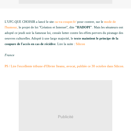
L'UFC-QUE CHOISIR a lancé le site
ca-va-couper.fr/
pour contrer, sur le
mode de
l'humour,
le projet de loi "Création et Internet", dite
"HADOPI"
.
Mais les sénateurs ont
adopté ce jeudi soir la fameuse loi, censée lutter contre les effets pervers du piratage des
oeuvres culturelles. Adopté à une large majorité, le
texte maintient le principe de la
coupure de l'accès en cas de récidive
. Lire la suite :
Silicon
France
PS / Lire l'excellente tribune d'Olivier Iteanu, avocat, publiée ce 30 octobre dans Silicon.
Publicité