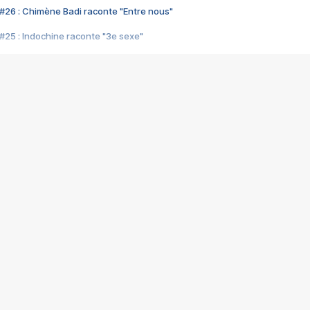
#26 : Chimène Badi raconte "Entre nous"
#25 : Indochine raconte "3e sexe"
#24 : Zaho raconte "C'est chelou"
#23 : Patrick Bruel raconte "Au café des délices"
#22 : Kyo raconte "Le chemin"
#21 : Nolwenn Leroy raconte "Cassé"
#20 : Patrick Hernandez raconte "Born to be alive"
#19 : Lorie raconte "Près de moi"
#18 : Michael Jones raconte "A nos actes manqués" (avec Jean-Jacque
#17 : Khaled raconte "Aïcha"
#16 : Corneille raconte "Parce qu'on vient de loin"
#15 : Indochine raconte "L'aventurier"