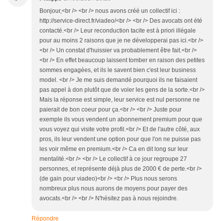
Bonjour,<br /> <br /> nous avons créé un collectif ici :
http://service-direct.fr/viadeo/<br /> <br /> Des avocats ont été
contacté.<br /> Leur reconduction tacite est à priori illégale
pour au moins 2 raisons que je ne développerai pas ici.<br />
<br /> Un constat d'huissier va probablement être fait.<br />
<br /> En effet beaucoup laissent tomber en raison des petites
sommes engagées, et ils le savent bien c'est leur business
model. <br /> Je me suis demandé pourquoi ils ne faisaient
pas appel à don plutôt que de voler les gens de la sorte.<br />
Mais la réponse est simple, leur service est nul personne ne
paierait de bon coeur pour ça.<br /> <br /> Juste pour
exemple ils vous vendent un abonnement premium pour que
vous voyez qui visite votre profil.<br /> Et de l'autre côté, aux
pros, ils leur vendent une option pour que l'on ne puisse pas
les voir même en premium.<br /> Ca en dit long sur leur
mentalité.<br /> <br /> Le collectif à ce jour regroupe 27
personnes, et représente déjà plus de 2000 € de perte.<br />
(de gain pour viadeo)<br /> <br /> Plus nous serons
nombreux plus nous aurons de moyens pour payer des
avocats.<br /> <br /> N'hésitez pas à nous rejoindre.
Répondre