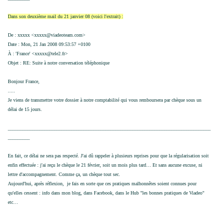
Dans son deuxième mail du 21 janvier 08 (voici l'extrait) :
De : xxxxx <xxxxx@viadeoteam.com>
Date : Mon, 21 Jan 2008 09:53:57 +0100
À : 'France' <xxxxx@tele2.fr>
Objet : RE: Suite à notre conversation téléphonique
Bonjour France,
.....
Je viens de transmettre votre dossier à notre comptabilité qui vous remboursera par chèque sous un
délai de 15 jours.
___________________________________________________________________________________
_________
En fait, ce délai ne sera pas respecté. J'ai dû rappeler à plusieurs reprises pour que la régularisation soit
enfin effectuée : j'ai reçu le chèque le 21 février, soit un mois plus tard… Et sans aucune excuse, ni
lettre d'accompagnement. Comme ça, un chèque tout sec.
Aujourd'hui, après réflexion, je fais en sorte que ces pratiques malhonnêtes soient connues pour
qu'elles cessent : info dans mon blog, dans Facebook, dans le Hub "les bonnes pratiques de Viadeo"
etc…