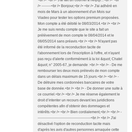
<br /> <br /> J'ai fait un courriel à help@...<br /> <br
/> --------<br /> Bonjour,<br /> <br /> J'ai adhéré en
mois de Mars à un abonnement d'un Mois sur
Viadeo pour tester les options premium proposées.
Mon compte a été débité le 08/03/2014.<br /> <br />
Je me suis rendu compte que le site a fait un
prélèvement de mon compte le 08/04/2014 et le
08/05/2014 sans préavis.<br /> <br /> N'ayant pas
été informé de la reconduction tacite de
l'abonnement lors de l'inscription à l'offre, et n'ayant
pas reçu d'alerte conformément à la loi &quot; Chatel
&quot; n° 2005-67, je demande :<br /> <br /> - De me
rembourser les deux mois prélevés de mon compte
dans un délais maximum de 15 jours.<br /> <br /> -
De détruire mes cordonnées bancaires de votre
base de donnée.<br /> <br /> - De donner une suite à
ce courriel.<br /> <br /> Je me réserve également le
droit d’intenter un recours devant les juridictions
compétentes afin d’obtenir des dommages et
intérêts.<br /> <br /> Bien cordialement,<br /> <br /> -
---------------------------------------------<br /> <br /> J'ai
désactivé l'option de reconduction tacite mais
d'après les avis d'autres personnes arnaquée cette