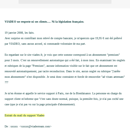
VIADEO ne respecte ni ses clients…. Ni la législation française.
19 janvier 2008, les faits.
Avec surprise en contrôlant mon relevé de compte bancaire, je m'apercois que 19,95 € ont été prélevé
par VIADEO, sans aucun accord, ni commande volontaire de ma part.
En regardant sur le site viadeo.fr, je vois que cette somme correspond à un abonnement "premium"
pour 3 mois. C'est un renouvellement automatique qui a été fait, à mon insu. En examinant les onglets
et rubriques de la page "Premium", aucune information visible sur le fait que cet abonnement est
renouvelé automatiquement, par tacite reconduction. Dans le site, aucun onglet ou rubrique "j'arrête
mon abonnement" n'est disponible. Je serai donc contrainte et forcée de renouveler "ad vitam aeternam"
???
Je m'en étonne et appelle le service support à Paris, rue de la Bienfaisance. La personne en charge du
support client m'informe que "c'est sans doute normal, puisque, la première fois, je n'ai pas coché une
case (que je n'ai pas vu sur la page principale d'abonnement).
Extrait du mail du support Viadeo
De : xxxxx <xxxxx@viadeoteam.com>