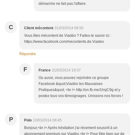
démarche ne fait pas l'affaire.
C
Client mécontent
31/03/2014 08:50
Vous êtes mécontent de Viadéo ? Faites-le savoir ici :
https://www.facebook.com/mecontents.de.Viadeo
Répondre
F
France
31/03/2014 19:37
Ou aussi, vous pouvez rejoindre ce groupe
Facebook &quot;Viadéo les Mauvaises
Pratiques&quot; <br /> http://on.fb.me/1hsjC9g et y
postez tous vos témoignages. Unissons nos forces !
P
Polo
10/03/2014 08:45
Bonjour,<br /> Après hésitation j'ai récement souscrit à un
abonnement premium sur Viadéo.<br /> Pour être bien sur de