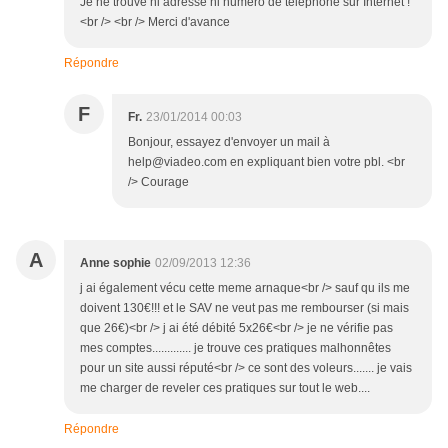
Je ne trouve ni adresse ni numéro de téléphone sur Internet !
<br /> <br /> Merci d'avance
Répondre
F
Fr.
23/01/2014 00:03
Bonjour, essayez d'envoyer un mail à
help@viadeo.com en expliquant bien votre pbl. <br
/> Courage
A
Anne sophie
02/09/2013 12:36
j ai également vécu cette meme arnaque<br /> sauf qu ils me
doivent 130€!!! et le SAV ne veut pas me rembourser (si mais
que 26€)<br /> j ai été débité 5x26€<br /> je ne vérifie pas
mes comptes............. je trouve ces pratiques malhonnêtes
pour un site aussi réputé<br /> ce sont des voleurs....... je vais
me charger de reveler ces pratiques sur tout le web....
Répondre