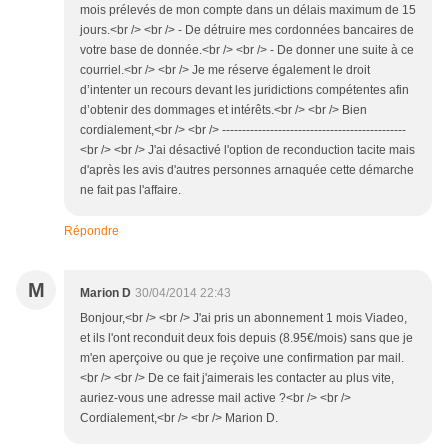
mois prélevés de mon compte dans un délais maximum de 15
jours.<br /> <br /> - De détruire mes cordonnées bancaires de
votre base de donnée.<br /> <br /> - De donner une suite à ce
courriel.<br /> <br /> Je me réserve également le droit
d’intenter un recours devant les juridictions compétentes afin
d’obtenir des dommages et intérêts.<br /> <br /> Bien
cordialement,<br /> <br /> ----------------------------------------------
<br /> <br /> J'ai désactivé l'option de reconduction tacite mais
d'après les avis d'autres personnes arnaquée cette démarche
ne fait pas l'affaire.
Répondre
M
Marion D
30/04/2014 22:43
Bonjour,<br /> <br /> J'ai pris un abonnement 1 mois Viadeo,
et ils l'ont reconduit deux fois depuis (8.95€/mois) sans que je
m'en aperçoive ou que je reçoive une confirmation par mail.
<br /> <br /> De ce fait j'aimerais les contacter au plus vite,
auriez-vous une adresse mail active ?<br /> <br />
Cordialement,<br /> <br /> Marion D.