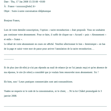
Date : Thu, 17 Jan 2008 15:33:08 +0100
À : France <xxxxxxx@tele2.fr>
Objet : Suite à notre conversation téléphonique
Bonjour France,
Lors de votre dernière souscription, l’option « tacite reconduction » était proposée. Vous ne souhaitez
pas continuer votre abonnement. Pour ce faire, il suffit de cliquer sur « Accueil » puis « Abonnement »
et enfin « Statut ».
Le détail de votre abonnement en cours est affiché. Veuillez sélectionner le lien « Interrompre » en bas
de la page et saisir votre mot de passe pour activer l’annulation de la tacite reconduction....
___________________________________________________________________________________
________
Et de plus (me dit-elle) je n'ai pas répondu au mail de relance (je ne l'ai jamais reçu) et qu'en absence de
ma réponse, le site (le robot) a considéré que je voulais bien renouveler mon abonnement. Sic !
Eh bien, non ! Leurs pratiques commerciales sont anti-consuméristes.
Viadeo ne respecte ni le code de la consommation, ni le client, …Ni la loi Châtel promulguée le 3
janvier 2008.
___________________________________________________________________________________
_________