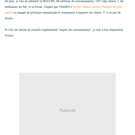
De plus, je vais en informer la DGCCRF, 60 millions de consommateurs, UFC-Que choisir ?, les
médiateurs du Net, et la Fevad. J'espère que VIADEO
(
l'un des réseaux sociaux français les plus
actifs)
va changer de politique commerciale et commencer à respecter ses clients.
Y' a un peu de
boulot…
Et s'ils ont besoin de conseils expérimentés "respect du consommateur", je suis à leur disposition.
France
Publicité