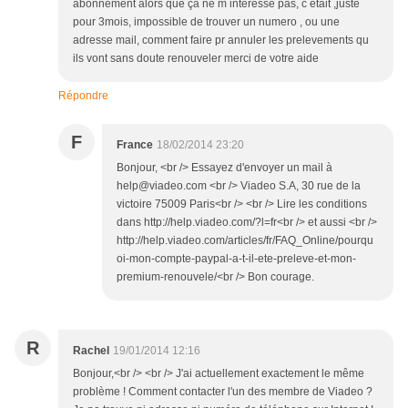
abonnement alors que ça ne m interesse pas, c etait ,juste
pour 3mois, impossible de trouver un numero , ou une
adresse mail, comment faire pr annuler les prelevements qu
ils vont sans doute renouveler merci de votre aide
Répondre
F
France
18/02/2014 23:20
Bonjour, <br /> Essayez d'envoyer un mail à
help@viadeo.com <br /> Viadeo S.A, 30 rue de la
victoire 75009 Paris<br /> <br /> Lire les conditions
dans http://help.viadeo.com/?l=fr<br /> et aussi <br />
http://help.viadeo.com/articles/fr/FAQ_Online/pourqu
oi-mon-compte-paypal-a-t-il-ete-preleve-et-mon-
premium-renouvele/<br /> Bon courage.
R
Rachel
19/01/2014 12:16
Bonjour,<br /> <br /> J'ai actuellement exactement le même
problème ! Comment contacter l'un des membre de Viadeo ?