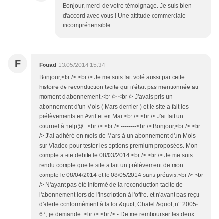
Bonjour, merci de votre témoignage. Je suis bien
d'accord avec vous ! Une attitude commerciale
incompréhensible ...
F
Fouad
13/05/2014 15:34
Bonjour,<br /> <br /> Je me suis fait volé aussi par cette
histoire de reconduction tacite qui n'était pas mentionnée au
moment d'abonnement.<br /> <br /> J'avais pris un
abonnement d'un Mois ( Mars dernier ) et le site a fait les
prélèvements en Avril et en Mai.<br /> <br /> J'ai fait un
courriel à help@...<br /> <br /> --------<br /> Bonjour,<br /> <br
/> J'ai adhéré en mois de Mars à un abonnement d'un Mois
sur Viadeo pour tester les options premium proposées. Mon
compte a été débité le 08/03/2014.<br /> <br /> Je me suis
rendu compte que le site a fait un prélèvement de mon
compte le 08/04/2014 et le 08/05/2014 sans préavis.<br /> <br
/> N'ayant pas été informé de la reconduction tacite de
l'abonnement lors de l'inscription à l'offre, et n'ayant pas reçu
d'alerte conformément à la loi &quot; Chatel &quot; n° 2005-
67, je demande :<br /> <br /> - De me rembourser les deux