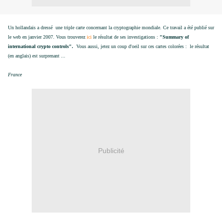
Un hollandais a dressé une triple carte concernant la cryptographie mondiale. Ce travail a été publié sur
le web en janvier 2007. Vous trouverez
ici
le résultat de ses investigations :
"Summary of
international crypto controls".
Vous aussi, jetez un coup d'oeil sur ces cartes colorées : le résultat
(en anglais) est surprenant ...
France
Publicité