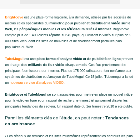
Brightcove
est une plate-forme logicielle, à la demande, utilisée par les sociétés de
médias et les spécialistes du marketing
pour publier et distribuer la vidéo sur le
Web,
les
périphériques mobiles et les téléviseurs reliés à Internet
. Brightcove
compte plus de 1 400 clients répartis sur 45 pays, qui utilisent la vidéo sur plus de 5
000 sites Web, dont les sites de nouvelles et de divertissement parmi les plus
populaires du Web.
TubeMogul
est une
plate-forme d'analyse vidéo et de publicité en ligne
prenant
en charge
des milliards de flux vidéo chaque mois
. Ces flux proviennent des
principaux fournisseurs sur Internet. Plus de 175 000 utilisateurs font confiance aux
systèmes de distribution et d'analyse de TubeMogul. Ce 15 juillet, Tubemogul a lancé
un
nouveau service d'analyses VIDEO.
Brightcove
et
TubeMogul
se sont associées pour mettre en place un nouvel indice
pour la vidéo en ligne et un rapport de recherche trimestriel qui permet d'isoler les
principales tendances du secteur. Un rapport daté du 1er trimestre 2010 a été publié.
Parmi les éléments clés de l'étude, on peut noter :
Tendances
en croissance
• Les réseaux de diffusion et les sites multimédias représentent les secteurs les plus