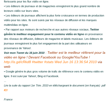
florissants pour les flux vidéo en ligne.
• Les éditeurs de journaux et de magazines enregistrent le plus grand nombre de
lecteurs vidéo sur leurs sites.
• Les éditeurs de journaux affichent la plus forte croissance en termes de production
vidéo pour les sites. Ils sont suivis par les réseaux de diffusion et les marques
multimédias en ligne.
• Par rapport aux moteurs de recherche et aux autres réseaux sociaux,
Twitter
génère le meilleur engagement pour le contenu vidéo en ligne
en provenance
des réseaux de diffusion, éditeurs de magazine et labels musicaux. Les éditeurs de
journaux enregistrent le plus fort engagement de la part des utilisateurs en
provenance de Yahoo!.
:
Twitter est le meilleur référent pour la
Voir mon Tweet du 16 juin 2010
vidéo en ligne ! Devant Facebook ou Google/YouTube !
http://is.gd/cRkd8
#twitter
#stats
Wed Jun 16 13:36:54 2010
via
web
• Google génère le plus gros volume de trafic de référence vers le contenu vidéo en
ligne. Il est suivi par Yahoo!, Bing et Facebook.
...
Lire la suite du rapport 1er Trim. 2010 en téléchargeant le document (en français) .pdf
ICI
France