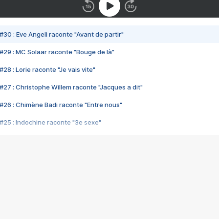
#30 : Eve Angeli raconte "Avant de partir"
#29 : MC Solaar raconte "Bouge de là"
28 : Lorie raconte "Je vais vite"
#27 : Christophe Willem raconte "Jacques a dit"
#26 : Chimène Badi raconte "Entre nous"
#25 : Indochine raconte "3e sexe"
#24 : Zaho raconte "C'est chelou"
#23 : Patrick Bruel raconte "Au café des délices"
#22 : Kyo raconte "Le chemin"
#21 : Nolwenn Leroy raconte "Cassé"
#20 : Patrick Hernandez raconte "Born to be alive"