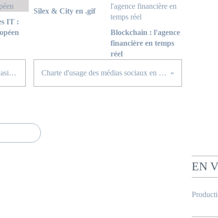
Silex & City en .gif
s IT :
ropéen
Blockchain : l'agence
financière en temps
réel
Twitter, un impact planétaire ... quasi immédiat
Charte d'usage des médias sociaux en entreprise
EN 
Product