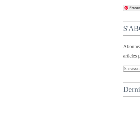
Franc
S'A
Abonnez-
articles 
Derni