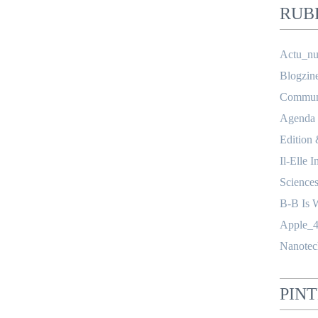
RUB
Actu_nu
Blogzin
Communi
Agenda
Edition
Il-Elle I
Science
B-B Is 
Apple_4
Nanotec
PIN