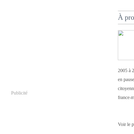
À pr
2005 à 2
en pause
citoyenn
Publicité
france-m
Voir le 