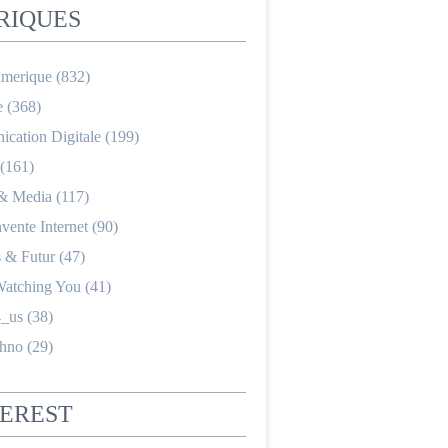
RIQUES
merique
(832)
e
(368)
cation Digitale
(199)
(161)
 & Media
(117)
nvente Internet
(90)
s & Futur
(47)
Watching You
(41)
_us
(38)
hno
(29)
TEREST