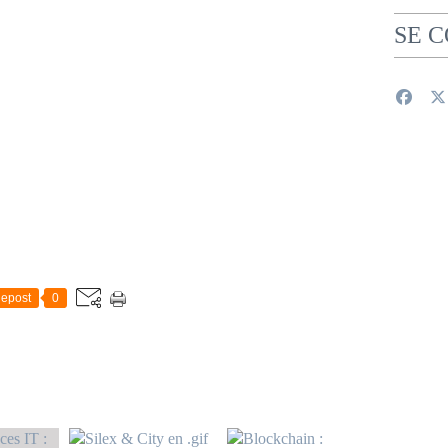
SE 
epost
0