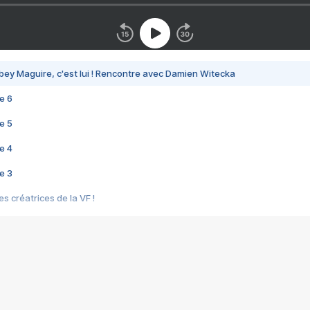
bey Maguire, c'est lui ! Rencontre avec Damien Witecka
e 6
e 5
e 4
e 3
s créatrices de la VF !
e 2
e 1
e Mektoub My Love arrive enfin ! Rencontre avec Shaïn Boumedine et Sal
i : après Toni en famille