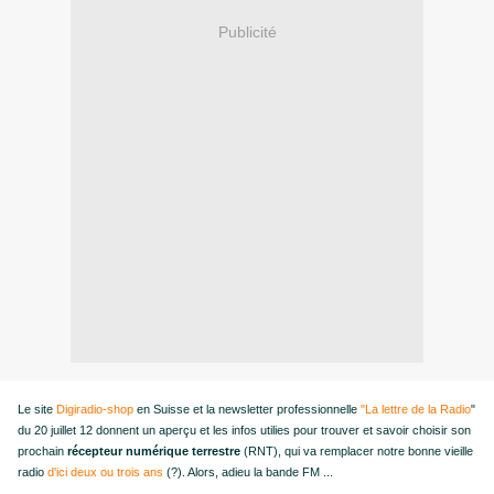
Publicité
Le site
Digiradio-shop
en Suisse et la newsletter professionnelle
"La lettre de la Radio
"
du 20 juillet 12 donnent un aperçu et les infos utilies pour trouver et savoir choisir son
prochain
récepteur numérique terrestre
(RNT), qui va remplacer notre bonne vieille
radio
d'ici deux ou trois ans
(?). Alors, adieu la bande FM ...