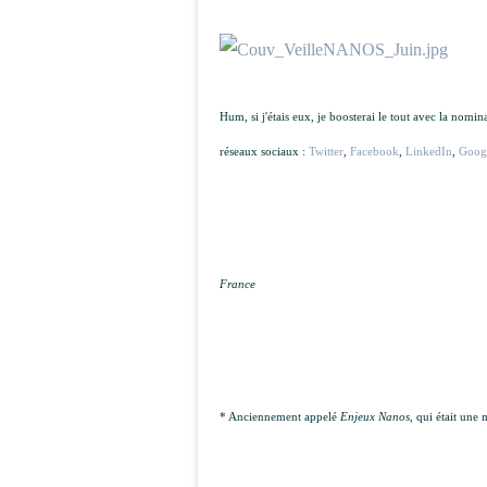
Hum, si j'étais eux, je boosterai le tout avec la nomi
réseaux sociaux :
Twitter
,
Facebook
,
LinkedIn
,
Goog
France
* Anciennement appelé
Enjeux Nanos
, qui était un