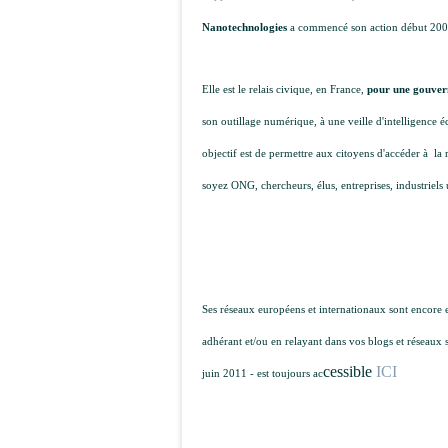
Nanotechnologies
a commencé son action début 2009 
Elle est le relais civique, en France,
pour une gouver
son outillage numérique, à une veille d'intelligence é
objectif est de permettre aux citoyens d'accéder à la
soyez ONG, chercheurs, élus, entreprises, industriels u
Ses réseaux européens et internationaux sont encore e
adhérant et/ou en relayant dans vos blogs et réseaux 
cessible
ICI
juin 2011 - est toujours ac