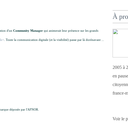
À pr
nation d'un
Community Manager
qui animerait leur présence sur les grands
le+
. Toute la communication digitale (et la visibilité) passe par là dorénavant ...
2005 à 2
en pause
citoyenn
france-m
e marque déposée par l'AFNOR.
Voir le 