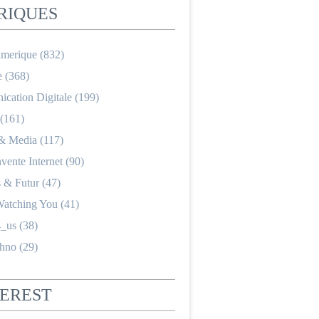
RIQUES
merique
(832)
e
(368)
cation Digitale
(199)
(161)
 & Media
(117)
nvente Internet
(90)
s & Futur
(47)
Watching You
(41)
_us
(38)
hno
(29)
TEREST