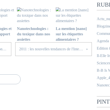
RUB
Actu_nu
Blogzin
gies et
Nanotechnologies :
La mention [nano]
Communi
rapport
du toxique dans nos
sur les étiquettes
assiettes
alimentaires ?
Agenda
Edition
Facebook Success Summit : rencontrez les meilleurs experts
2011 : les nouvelles tendances de l'Interactivité (Jérémy Dumont)
Il-Elle I
Science
B-B Is 
Apple_4
Nanotec
PIN