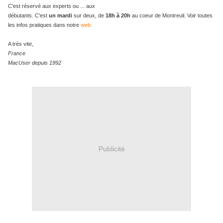
C'est réservé aux experts ou ... aux
débutants. C'est
un mardi
sur deux, de
18h à 20h
au coeur de Montreuil. Voir toutes
les infos pratiques dans notre
web.
A très vite,
France
MacUser depuis 1992
Publicité