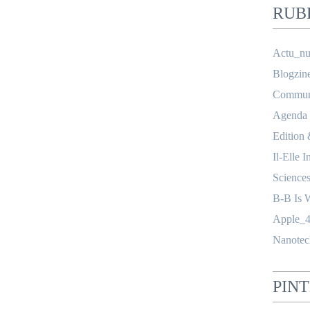
RUB
Actu_nu
Blogzin
Communi
Agenda
Edition
Il-Elle I
Science
B-B Is 
Apple_4
Nanotec
PIN