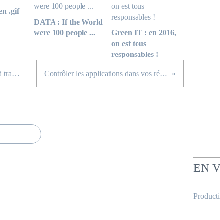
en .gif
DATA : If the World
were 100 people ...
Green IT : en 2016,
on est tous
responsables !
Avaaz : +15 millions de militants à travers la planète
Contrôler les applications dans vos réseaux sociaux
EN 
Product