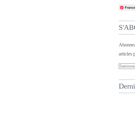
Franc
S'A
Abonnez-
articles 
Derni