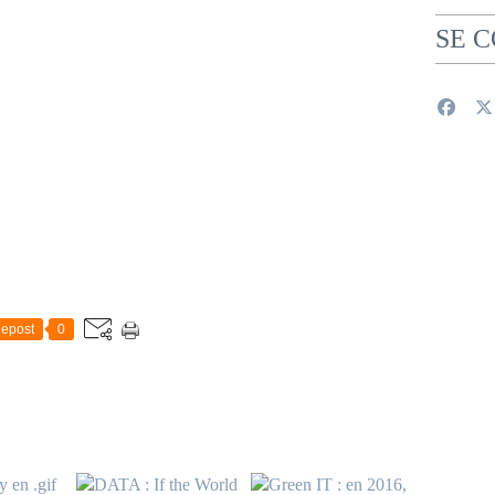
SE 
epost
0