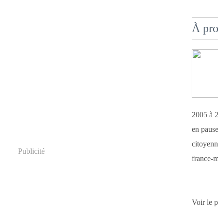
À pr
2005 à 2
en pause
citoyenn
Publicité
france-m
Voir le 