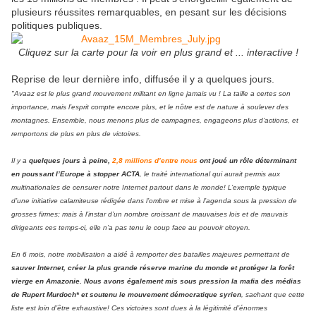
plusieurs réussites remarquables, en pesant sur les décisions
politiques publiques.
Cliquez sur la carte pour la voir en plus grand et ... interactive !
Reprise de leur dernière info, diffusée il y a quelques jours.
"Avaaz est le plus grand mouvement militant en ligne jamais vu ! La taille a certes son
importance, mais l’esprit compte encore plus, et le nôtre est de nature à soulever des
montagnes. Ensemble, nous menons plus de campagnes, engageons plus d’actions, et
remportons de plus en plus de victoires.
Il y a
quelques jours à peine,
2,8 millions d’entre nous
ont joué un rôle déterminant
en poussant l’Europe à stopper ACTA
, le traité international qui aurait permis aux
multinationales de censurer notre Internet partout dans le monde! L’exemple typique
d’une initiative calamiteuse rédigée dans l’ombre et mise à l’agenda sous la pression de
grosses firmes; mais à l’instar d’un nombre croissant de mauvaises lois et de mauvais
dirigeants ces temps-ci, elle n’a pas tenu le coup face au pouvoir citoyen.
En 6 mois, notre mobilisation a aidé à remporter des batailles majeures permettant de
sauver Internet, créer la plus grande réserve marine du monde et protéger la forêt
vierge en Amazonie. Nous avons également mis sous pression la mafia des médias
de Rupert Murdoch* et soutenu le mouvement démocratique syrien
, sachant que cette
liste est loin d’être exhaustive! Ces victoires sont dues à la légitimité d’énormes