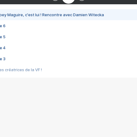
bey Maguire, c'est lui ! Rencontre avec Damien Witecka
e 6
e 5
e 4
e 3
s créatrices de la VF !
e 2
e 1
e Mektoub My Love arrive enfin ! Rencontre avec Shaïn Boumedine et Sal
i : après Toni en famille
elle réalise le bouleversant Dites lui que je l'aime
ais ! Rencontre autour de Vie privée de Rebecca Zlotowski