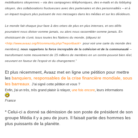
mobilisations citoyennes -- via des campagnes téléphoniques, des e-mails et du lobbying
citoyen, des collaborations fructueuses avec des partenaires et des personnalités -- et à
un impact toujours plus puissant de nos messages dans les médias et sur les décideurs.
Le monde fait chaque jour face à des crises de plus en plus intenses, et ces défis
pourraient nous diviser comme jamais, ou alors nous rassembler comme jamais. En
choisissant de s'unir, issus toutes les Nations du monde, (cliquez ici
<http://www.avaaz.org/fr/community.php/?reportback>
pour voir une carte du monde des
membres),
nous rappelons la force incroyable de la cohésion et de la communauté
--
transformant notre mouvement de 15 millions de membres en un contre-pouvoir bien réel,
oeuvrant en faveur de l'espoir et du changement."
Et plus récemment, Avaaz met en ligne une pétition pour mettre
les
banquiers, responsables de la crise financière mondiale, sous
les barreaux.
J'ai signé cette pétition et vous ?
Enfin, j'ai un très, très grand plaisir à relayer,
une fois encore
, leurs informations
France
* Celui-ci a donné sa démission de son poste de président de son
groupe Média il y a peu de jours. Il faisait partie des hommes les
plus puissants de la planète.