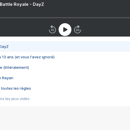
 Battle Royale - DayZ
 DayZ
 a 13 ans (et vous l'avez ignoré)
e (littéralement)
im Rayan
 toutes les règles
s les jeux vidéo
us choquant de Rockstar ? - Le scandale BULLY
e plus moche de Steam