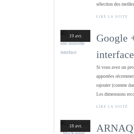
sélection des meilleu
LIRE LA SUITE
Google +
19 avr.
interface
Si vous avez un prof
apportées récemment
rajouter (comme dan
Les dimensions reco
LIRE LA SUITE
ARNAQUE
18 avr.