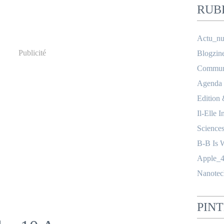
RUB
Actu_nu
Publicité
Blogzin
Communi
Agenda
Edition
Il-Elle I
Science
B-B Is 
Apple_4
Nanotec
PIN