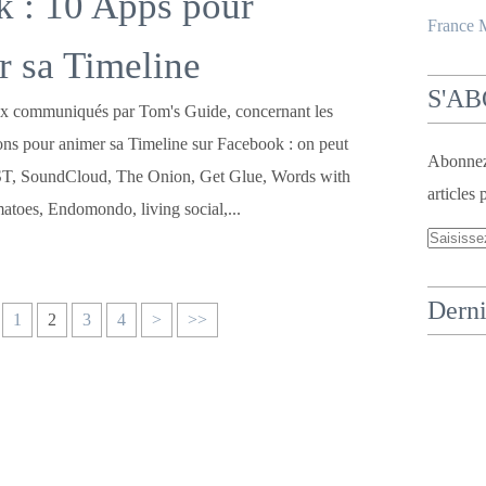
 : 10 Apps pour
France
r sa Timeline
S'A
ux communiqués par Tom's Guide, concernant les
ions pour animer sa Timeline sur Facebook : on peut
Abonnez-
T, SoundCloud, The Onion, Get Glue, Words with
articles 
atoes, Endomondo, living social,...
Derni
1
2
3
4
>
>>