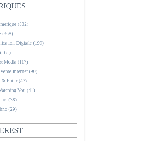
RIQUES
merique
(832)
e
(368)
cation Digitale
(199)
(161)
 & Media
(117)
nvente Internet
(90)
s & Futur
(47)
Watching You
(41)
_us
(38)
hno
(29)
TEREST