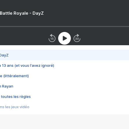
 Battle Royale - DayZ
 DayZ
 a 13 ans (et vous l'avez ignoré)
e (littéralement)
im Rayan
 toutes les règles
s les jeux vidéo
us choquant de Rockstar ? - Le scandale BULLY
e plus moche de Steam