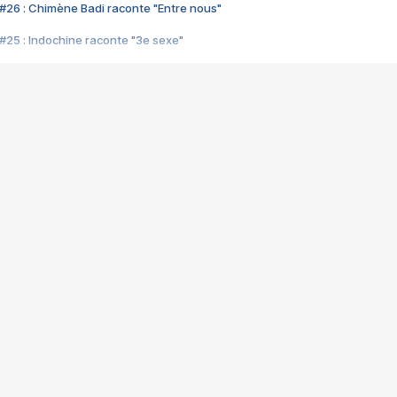
#26 : Chimène Badi raconte "Entre nous"
#25 : Indochine raconte "3e sexe"
#24 : Zaho raconte "C'est chelou"
#23 : Patrick Bruel raconte "Au café des délices"
#22 : Kyo raconte "Le chemin"
#21 : Nolwenn Leroy raconte "Cassé"
#20 : Patrick Hernandez raconte "Born to be alive"
#19 : Lorie raconte "Près de moi"
#18 : Michael Jones raconte "A nos actes manqués" (avec Jean-Jacque
#17 : Khaled raconte "Aïcha"
#16 : Corneille raconte "Parce qu'on vient de loin"
#15 : Indochine raconte "L'aventurier"
14 : Lorie raconte "Sur un air latino"