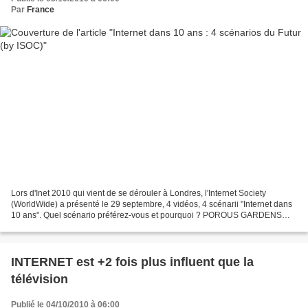
Par
France
Lors d'Inet 2010 qui vient de se dérouler à Londres, l'Internet Society
(WorldWide) a présenté le 29 septembre, 4 vidéos, 4 scénarii "Internet dans
10 ans". Quel scénario préférez-vous et pourquoi ? POROUS GARDENS
MOATS and Bridges Boutique Networks Scenario...
INTERNET est +2 fois plus influent que la
télévision
Publié le 04/10/2010 à 06:00