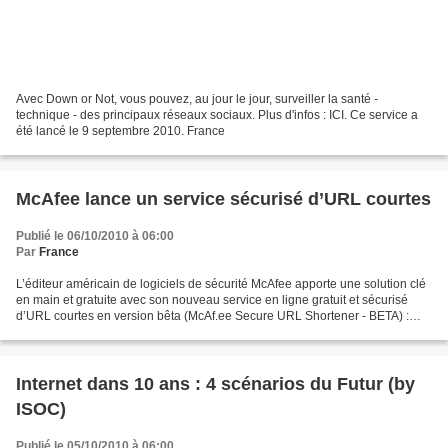
Avec Down or Not, vous pouvez, au jour le jour, surveiller la santé -
technique - des principaux réseaux sociaux. Plus d'infos : ICI. Ce service a
été lancé le 9 septembre 2010. France
McAfee lance un service sécurisé d’URL courtes
Publié le 06/10/2010 à 06:00
Par
France
L’éditeur américain de logiciels de sécurité McAfee apporte une solution clé
en main et gratuite avec son nouveau service en ligne gratuit et sécurisé
d’URL courtes en version bêta (McAf.ee Secure URL Shortener - BETA) :
http://mcaf.ee Une fois sur cette...
Internet dans 10 ans : 4 scénarios du Futur (by
ISOC)
Publié le 05/10/2010 à 06:00