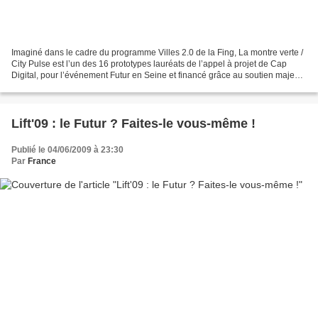
Imaginé dans le cadre du programme Villes 2.0 de la Fing, La montre verte /
City Pulse est l’un des 16 prototypes lauréats de l’appel à projet de Cap
Digital, pour l’événement Futur en Seine et financé grâce au soutien majeur
de la Région Île-de-France....
Lift'09 : le Futur ? Faites-le vous-même !
Publié le 04/06/2009 à 23:30
Par
France