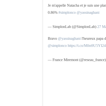
Je m'appelle Natacha et je suis une pl
0.86%
#simplonco
@yassinaghani
— SimplonLab (@SimplonLab)
27 Ma
Bravo
@yassinaghani
l'heureux papa de
@simplonco
https://t.co/Mfm9U5YI24
— France Miremont (@reseau_france