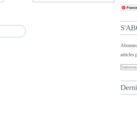
Franc
S'A
Abonnez-
articles 
Derni