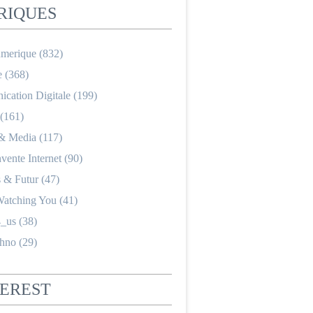
RIQUES
merique
(832)
e
(368)
cation Digitale
(199)
(161)
 & Media
(117)
nvente Internet
(90)
s & Futur
(47)
Watching You
(41)
_us
(38)
hno
(29)
TEREST