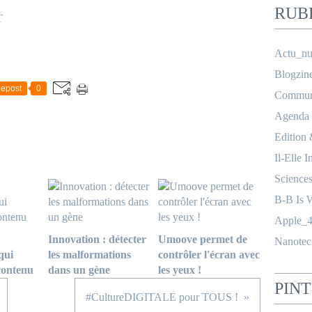
RUB
T
Actu_nu
Blogzin
epost
0
Communi
Agenda
Edition
Il-Elle I
Science
B-B Is 
Apple_4
Innovation : détecter
Umoove permet de
Nanotec
qui
les malformations
contrôler l'écran avec
contenu
dans un gène
les yeux !
PIN
#CultureDIGITALE pour TOUS !