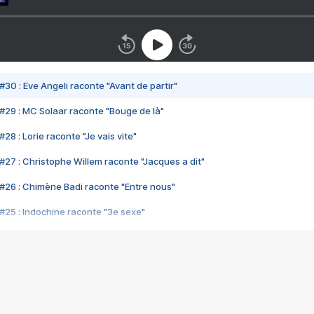
#30 : Eve Angeli raconte "Avant de partir"
#29 : MC Solaar raconte "Bouge de là"
28 : Lorie raconte "Je vais vite"
#27 : Christophe Willem raconte "Jacques a dit"
#26 : Chimène Badi raconte "Entre nous"
#25 : Indochine raconte "3e sexe"
#24 : Zaho raconte "C'est chelou"
#23 : Patrick Bruel raconte "Au café des délices"
#22 : Kyo raconte "Le chemin"
#21 : Nolwenn Leroy raconte "Cassé"